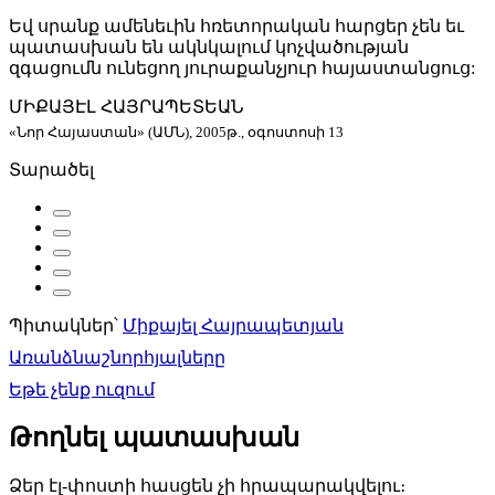
Եվ սրանք ամենեւին հռետորական հարցեր չեն եւ
պատասխան են ակնկալում կոչվածության
զգացումն ունեցող յուրաքանչյուր հայաստանցուց:
ՄԻՔԱՅԷԼ ՀԱՅՐԱՊԵՏԵԱՆ
«Նոր Հայաստան» (ԱՄՆ), 2005թ., օգոստոսի 13
Տարածել
Պիտակներ՝
Միքայել Հայրապետյան
Գրառումների
Առանձնաշնորհյալները
նավարկումը
Եթե չենք ուզում
Թողնել պատասխան
Ձեր էլ-փոստի հասցեն չի հրապարակվելու։