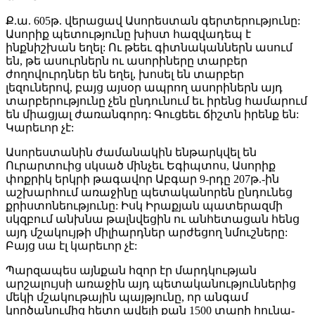
Ք.ա. 605թ. վերացավ Ասորեստան գերտերությունը:
Ասորիք պետությունը խիստ հազվադեպ է
ինքնիշխան եղել: Ու թեեւ գիտնականներն ասում
են, թե ասուրներն ու ասորիները տարբեր
ժողովուրդներ են եղել, խոսել են տարբեր
լեզուներով, բայց այսօր ապրող ասորիներն այդ
տարբերությունը չեն ընդունում եւ իրենց համարում
են միացյալ ժառանգորդ: Գուցեեւ ճիշտն իրենք են:
Կարեւոր չէ:
Ասորեստանին ժամանակին ենթարկվել են
Ուրարտուից սկսած մինչեւ Եգիպտոս, Ասորիք
փոքրիկ երկրի թագավոր Աբգար 9-րդը 207թ.-ին
աշխարհում առաջինը պետականորեն ընդունեց
քրիստոնեությունը: Իսկ Իրաքյան պատերազմի
սկզբում անխնա թալնվեցին ու անհետացան հենց
այդ մշակույթի միլիարդներ արժեցող նմուշները:
Բայց սա էլ կարեւոր չէ:
Պարզապես այնքան հզոր էր մարդկության
արշալույսի առաջին այդ պետականություններից
մեկի մշակութային պայթյունը, որ անգամ
կործանումից հետո ավելի քան 1500 տարի հունա-