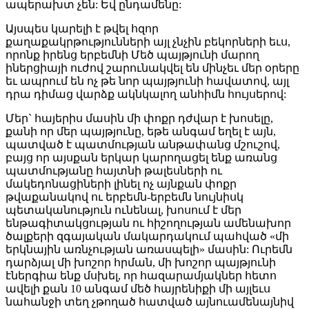
ապերախտ չեն: Եվ ընդամենը:
Այսպես կարելի է թվել հզոր
քաղաքակրթությունների այլ չնչին բեկորների եւս,
որոնք իրենց երբեմնի Մեծ պայթյունի մարող
իներցիայի ուժով շարունակվել են մինչեւ մեր օրերը
եւ ապրում են ոչ թե նոր պայթյունի հավատով, այլ
դրա դիմաց վարձք ակնկալող անհիմն հույսերով:
Մեր` հայերիս մասին մի փոքր դժվար է խոսելը,
քանի որ մեր պայթյունը, եթե անգամ եղել է այն,
պատված է պատմության անթափանց մշուշով,
բայց որ այսքան երկար կարողացել ենք առանց
պատմությանը հայտնի թալեսների ու
մակեդոնացիների լինել ոչ այնքան փոքր
թվաքանակով ու երբեմն-երբեմն նույնիսկ
պետականություն ունենալ, խոսում է մեր
ենթագիտակցության ու հիշողության ամենախոր
ծալքերի զգայական մակարդակում պահված «մի
երկնային առնչության առասպելի» մասին: Ուրեմն
դարձյալ մի խոշոր հրման, մի խոշոր պայթյունի
էներգիա ենք մսխել, որ հազարամյակներ հետո
ավելի քան 10 անգամ մեծ հայրենիքի մի այլեւս
նահանջի տեղ չթողած հատված այնուամենայնիվ