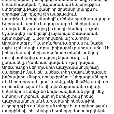
կիսահունական Բյուզանդական կայսրություն
ստեղծելով: Բայց քանի որ երբեմնի փառքն ու
զորությունը ոչնչով չէր ավելացվում,
աստիճանաբար մարեցին, մինչեւ երախտապարտ
Եվրոպան արդեն հազար տարի կլինիկական
մահվան մեջ գտնվող իր ծնողի համար թոշակ
նշանակեց` ստեղծելով այսօրվա Հունաստան
պետությունը: Այսօր հույներն աշխարհին
Արիստոտել ու Պլատոն, Պյութագորաս ու Թալես
այլեւս չեն տալիս. դրա փոխարեն բարգավաճում է
իրենց նախնիների ստեղծածը տեսնելու եկող
տուրիստներից ստացվող եկամուտը: Եվ
ընդամենը: Բարեհաճ զավակի` զարգացած
Արեւմուտքի ներողամիտ պաշտպանությունը
վայելելով ունակ են, ասենք, տեղ տալու նեղացած
խմբավորումների, որոնք իրենց էլ նեղացրածների
դեմ կհոխորտան կամ, ասենք, «ԱրմենԹելի» տիպի
գործունեության` եւ միայն Հայաստանի տիպի
երկրներում, մինչդեռ նույն ռազմական բլոկի մեջ
մտնող Թուրքիան կարող է մինչեւիսկ իրենց
պաշտպանության նախարարի ինքնաթիռն
ուղղորդել իր ցանկացած տեղը: Ի տարբերություն
ասորիների, հելլենների հետնորդ ժողովուրդներն