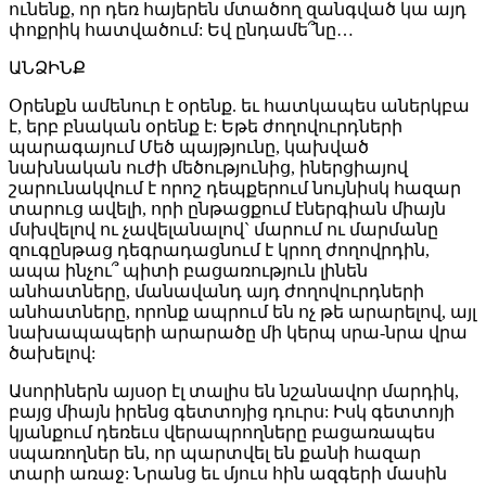
ունենք, որ դեռ հայերեն մտածող զանգված կա այդ
փոքրիկ հատվածում: Եվ ընդամե՞նը…
ԱՆՁԻՆՔ
Օրենքն ամենուր է օրենք. եւ հատկապես աներկբա
է, երբ բնական օրենք է: Եթե ժողովուրդների
պարագայում Մեծ պայթյունը, կախված
նախնական ուժի մեծությունից, իներցիայով
շարունակվում է որոշ դեպքերում նույնիսկ հազար
տարուց ավելի, որի ընթացքում էներգիան միայն
մսխվելով ու չավելանալով` մարում ու մարմանը
զուգընթաց դեգրադացնում է կրող ժողովրդին,
ապա ինչու՞ պիտի բացառություն լինեն
անհատները, մանավանդ այդ ժողովուրդների
անհատները, որոնք ապրում են ոչ թե արարելով, այլ
նախապապերի արարածը մի կերպ սրա-նրա վրա
ծախելով:
Ասորիներն այսօր էլ տալիս են նշանավոր մարդիկ,
բայց միայն իրենց գետտոյից դուրս: Իսկ գետտոյի
կյանքում դեռեւս վերապրողները բացառապես
սպառողներ են, որ պարտվել են քանի հազար
տարի առաջ: Նրանց եւ մյուս հին ազգերի մասին