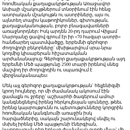
հռոմեական քաղաքակրթության Առաջավոր
Ասիայի մշակույթներում տնօրինում էին հենց
ասորական մշակույթն ու ասորիները, այս ու
այնտեղ տալիս կաթողիկոսներ, գիտության,
քաղաքականության, բոլոր բնագավառների
առաջնորդներ: Իսկ արդեն 20-րդ դարում Վիլյամ
Սարոյանը ցավով գրում էր իր «70 հազար ասորի»
հանճարեղ պատմվածքը, երբեմնի գերհզոր
ժողովրդի բեկորները` մխիթարվում սրա-նրա
կողմից կիսաբերան հիշատակման
արժանանալուց: Գերհզոր քաղաքակրթության այդ
երբեմնի Մեծ պայթյունը 2500 տարի իրենով սնեց
մաշվող իր ժողովրդին ու սպառվում է
վերջնականապես:
Մեկ այլ գերհզոր քաղաքակրթության` հելլենիզմի
կրող հույները, որ մի ժամանակ ակոսում էին
ցամաքն ու ջրերը` աշխարհի ծագերում ամուր
կանգնեցնելով իրենց հերկուլեսյան սյուները, թեեւ
իրենց կայսրությունն ու պետությունները կորցրին
հռոմեական կանգնումի առաջին իսկ
հարվածներից, սակայն շարունակելով սնվել ու
մսխել իրենց Մեծ պայթյունի էներգիան,
կարողացան դեռ երկար ժամանակ ոտքի մնալ` մի