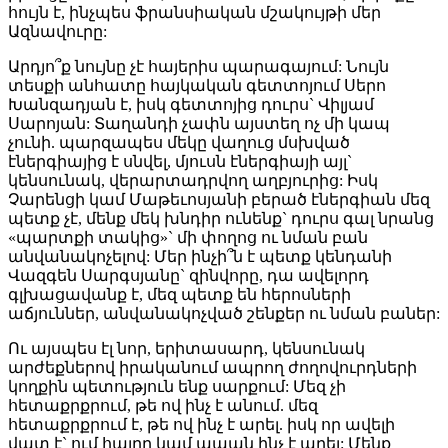
հույն է, ինչպես ֆրանսիական մշակույթի մեր
Ազնավուրը:
Արդյո՞ք նույնը չէ հայերիս պարագայում: Նույն
տեսքի անհատը հայկական գետտոյում Սերո
Խանզադյան է, իսկ գետտոյից դուրս` Վիլյամ
Սարոյան: Տաղանդի չափն այստեղ ոչ մի կապ
չունի. պարզապես մեկը վաղուց մսխված
էներգիայից է սնվել, մյուսն էներգիայի այլ`
կենսունակ, վերարտադրվող աղբյուրից: Իսկ
Չարենցի կամ Մաթեւոսյանի բերած էներգիան մեզ
պետք չէ, մենք մեկ խնդիր ունենք` դուրս գալ նրանց
«պարտքի տակից»` մի փողոց ու նման բան
անվանակոչելով: Մեր ինչի՞ն է պետք կենդանի
Վազգեն Սարգսյանը` զինվորը, դա ավելորդ
գլխացավանք է, մեզ պետք են հերոսների
աճյուններ, անվանակոչված շենքեր ու նման բաներ:
Ու այսպես էլ նոր, երիտասարդ, կենսունակ
արժեքներով իրականում ապրող ժողովուրդների
կողքին պետություն ենք սարքում: Մեզ չի
հետաքրքրում, թե ով ինչ է անում. մեզ
հետաքրքրում է, թե ով ինչ է արել. իսկ որ ավելի
վատ է` ում հայրը կամ պապն ինչ է արել: Մենք