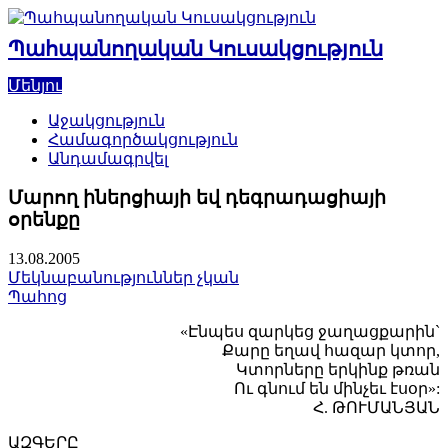
Skip
to
Պահպանողական Կուսակցություն
content
Մենյու
Աջակցություն
Համագործակցություն
Անդամագրվել
Մարող իներցիայի եվ դեգրադացիայի
օրենքը
13.08.2005
Մեկնաբանություններ չկան
Պահոց
«Էնպես զարկեց ջաղացքարին`
Քարը եղավ հազար կտոր,
Կտորները երկինք թռան
Ու գնում են մինչեւ էսօր»:
Հ. ԹՈՒՄԱՆՅԱՆ
ԱԶԳԵՐԸ