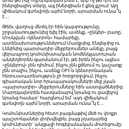
Ահա թե ինչ ողբերգական բան է, երբ ոչ թե դու ես
իներցիայիդ տերը, այլ իներցիան է քեզ քշում: Այդ
վիճակում գտնվողն այժմ նորի, արարման ունա՞կ
է…
Թեեւ վաղուց մեռել էր հին կայսրությունը,
շրջանառությունից ելել էին, ասենք, «ընկեր» բառը,
Մոսկվան «կենտրոն» համարելը,
ատենախոսություններում Մարքսից, Էնգելսից ու
Լենինից պարտադիր մեջբերումներ անելը, բայց
վերապրող կոմունիստական նոմենկլատուրան
անկեղծորեն զարմանում էր, թե իրեն ինչու այլեւս
«ընկերով» չեն դիմում, ինչու չեն քծնում ու կաշառք
չեն տալիս, ինչու, ասենք OPT-ն կենտրոնական
հեռուստատեսություն չի հորջորջվում, ինչու
գիատական նոր հրապարակումների մեջ չկան
«պարտադիր» մեջբերումները հին աստվածներից:
Մարդկայնորեն հասկանալով նրանց ու ցավելով
նրանց համար` հարցնում եմ` այդ վիճակում
գտնվողն այժմ նորի, արարման ունա՞կ է…
Կոմունիստներից հետո բազմաթիվ մեծ ու փոքր
պաշտոնյաներ փոխվեցին, բայց չդադարեց
կոմունիստի` անցյալի հոգեբանական մոտեցումը: