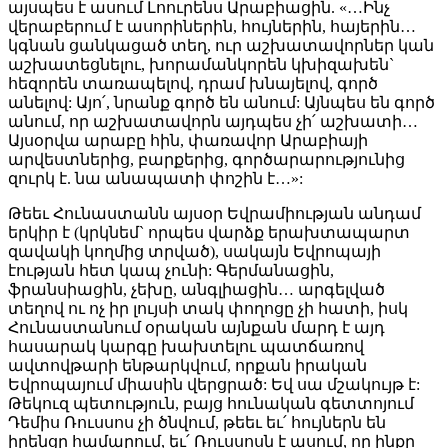
այսպես է ասում Լոուրենս Արաբիացին. «…Ինչ
վերաբերում է ասորիներին, հույներին, հայերին…
կգնան ցանկացած տեղ, ուր աշխատավորներ կան
աշխատեցնելու, խորամանկորեն կխիզախեն`
հեզորեն տառապելով, դրամ խնայելով, գործ
անելով: Այո՛, նրանք գործ են անում: Այնպես են գործ
անում, որ աշխատավորն այդպես չի՛ աշխատի…
Այսօրվա արաբը հին, փառավոր Արաբիայի
արվեստներից, բարքերից, գործարարությունից
զուրկ է. նա անապատի փոշին է…»:
Թեեւ Հունաստանն այսօր Եվրամիության անդամ
երկիր է (կրկնեմ` որպես վարձք երախտապարտ
զավակի կողմից տրված), սակայն Եվրոպայի
էության հետ կապ չունի: Գերմանացին,
ֆրանսիացին, չեխը, անգլիացին… արգելված
տեղով ու ոչ իր լույսի տակ փողոցը չի հատի, իսկ
Հունաստանում օրական այնքան մարդ է այդ
հասարակ կարգը խախտելու պատճառով
ավտովթարի ենթարկվում, որքան իրական
Եվրոպայում միասին վերցրած: Եվ սա մշակույթ է:
Թեկուզ պետություն, բայց հունական գետտոյում
Դեմիս Ռուսսոս չի ծնվում, թեեւ եւ՛ հույներն են
իրենցը համարում, եւ՛ Ռուսսոսն է ասում, որ ինքը