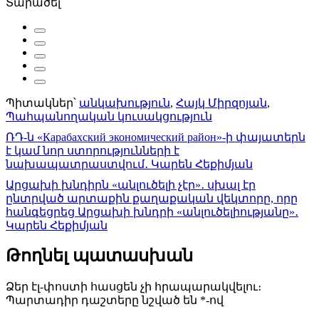
Տարածել
Պիտակներ՝
անկախություն
,
Հայկ Միրզոյան
,
Պահպանողական կուսակցություն
Գրառումների
ՌԴ-ն «Карабахский экономический район»-ի փայատերն
է կամ նոր ստորությունների է
նավարկումը
նախապատրաստվում․ Կարեն Հեքիմյան
Արցախի խնդիրն «անլուծելի չէր»․ սխալ էր
ընտրված արտաքին քաղաքական վեկտորը, որը
հանգեցրեց Արցախի խնդրի «անլուծելիությանը»․
Կարեն Հեքիմյան
Թողնել պատասխան
Ձեր էլ-փոստի հասցեն չի հրապարակվելու։
Պարտադիր դաշտերը նշված են
*
-ով