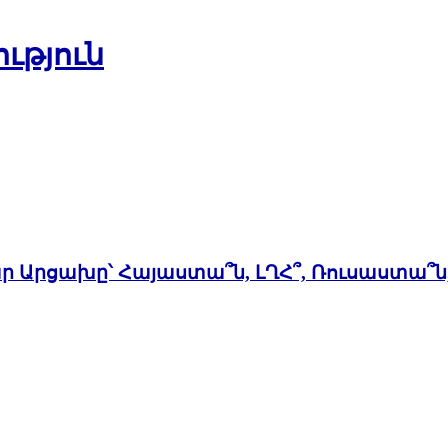
ւթյուն
ար Արցախը՝ Հայաստա՞ն, ԼՂՀ՞, Ռուսաստա՞ն,