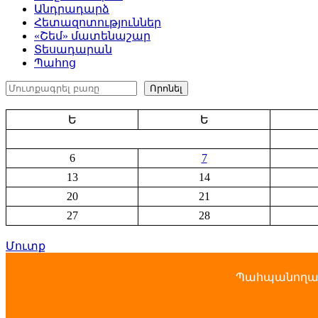
Անդրադարձ
Հետազոտություններ
«Շեմ» մատենաշար
Տեսադարան
Պահոց
Որոնել
Որոնել
Ե
Ե
6
7
13
14
20
21
27
28
Մուտք
Պահպանողակա