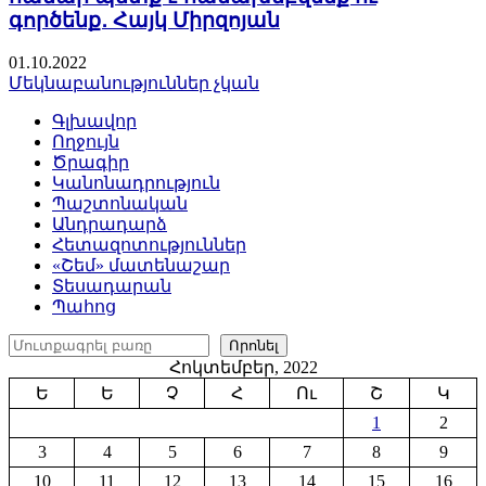
գործենք․ Հայկ Միրզոյան
01.10.2022
Մեկնաբանություններ չկան
Գլխավոր
Ողջույն
Ծրագիր
Կանոնադրություն
Պաշտոնական
Անդրադարձ
Հետազոտություններ
«Շեմ» մատենաշար
Տեսադարան
Պահոց
Որոնել
Որոնել
Հոկտեմբեր, 2022
Ե
Ե
Չ
Հ
Ու
Շ
Կ
1
2
3
4
5
6
7
8
9
10
11
12
13
14
15
16