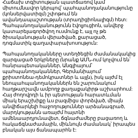
Հաճախ տգիտության պատճառով կամ
միտումնավոր կերպով՝ պահպանողականությունը
(կոնսերվատիզմ) շփոթում են
ավանդապաշտության (տրադիցիոնալիզմ) հետ:
Պահպանողականությունն էվոլյուցիոն, անվերջ
կատարելագործվող ուսմունք է, այլ ոչ թե
ծիսականության վերածված, քարացած,
դոգմատիկ գաղափարախոսություն:
Պահպանողականները ստեղծեցին ժամանակակից
զարգացած երկրները (նրանք ԱՄՆ-ում կոչվում են՝
հանրապետականներ, Անգլիայում՝
պահպանողականներ, Գերմանիայում՝
քրիստոնեա-դեմոկրատներ և այլն), իսկ այժմ էլ
նեոպահպանողականներն են շարունակում
հաղթարշավն ամբողջ քաղաքակիրթ աշխարհում:
Հայ ժողովրդի և իր պետության հարատևման
միակ երաշխիքը ևս բազմիցս փորձված, միայն
անվիճարկելի հաջողություններ արձանագրած,
մարդկությանն առայժմ հայտնի
ամենաարդյունավետ, ճգնաժամերը բացառող և
հակաճգնաժամային, միևնույն ժամանակ՝ իրապես
բնական այս ճանապարհն է: