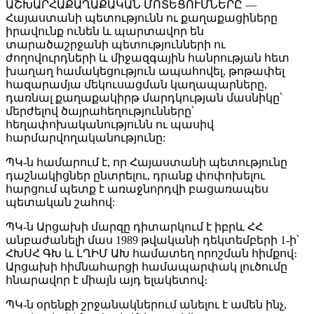
ԱՇԽԱՐՀԱՔԱՂԱՔԱԿԱՆ ՄՈՏԵՑՈՒՄՆԵՐԸ —
Հայաստանի պետությունն ու քաղաքացիները
իրավունք ունեն և պարտավոր են
տարածաշրջանի պետությունների ու
ժողովուրդների և միջազգային հանրության հետ
խաղաղ համակեցություն ապահովել, թոթափել
հազարամյա մեկուսացման կաղապարները,
դառնալ քաղաքակիրթ մարդկության մասնիկը՝
մերժելով ծայրահեղությունները՝
հեղափոխականությունն ու պասիվ
հարմարվողականությունը:
ՊԿ-ն համարում է, որ Հայաստանի պետությունը
դաշնակիցներ ընտրելու, դրանք փոփոխելու
հարցում պետք է առաջնորդվի բացառապես
պետական շահով:
ՊԿ-ն Արցախի մարզը դիտարկում է իբրև ՀՀ
անբաժանելի մաս 1989 թվականի դեկտեմբերի 1-ի՝
ՀԽՍՀ ԳԽ և ԼՂԻՄ ԱԽ համատեղ որոշման հիմքով։
Արցախի հիմնահարցի համապարփակ լուծումը
հնարավոր է միայն այդ ելակետով։
ՊԿ-ն օրենքի շրջանակներում անելու է ամեն ինչ,