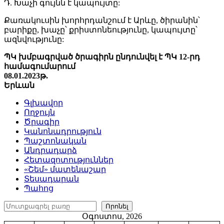
Դ. Խաչի գույնն է կապույտը:
Քառակուսին խորհրդանշում է Արևը, ծիրանին՝
բարիքը, խաչը՝ քրիստոնեությունը, կապույտը՝
ազնվությունը:
ՊԿ խմբագրված
ծրագ
իրն ընդունվել է ՊԿ 12-րդ
համագումարում
08.01.2023թ.
Երևան
Գլխավոր
Ողջույն
Ծրագիր
Կանոնադրություն
Պաշտոնական
Անդրադարձ
Հետազոտություններ
«Շեմ» մատենաշար
Տեսադարան
Պահոց
Որոնել
Որոնել
Օգոստոս, 2026