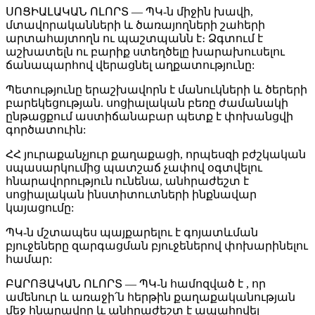
ՍՈՑԻԱԼԱԿԱՆ ՈԼՈՐՏ — ՊԿ-ն միջին խավի,
մտավորականների և ծառայողների շահերի
արտահայտողն ու պաշտպանն է։ Ձգտում է
աշխատելն ու բարիք ստեղծելը խարախուսելու
ճանապարհով վերացնել աղքատությունը:
Պետությունը երաշխավորն է մանուկների և ծերերի
բարեկեցության. սոցիալական բեռը ժամանակի
ընթացքում աստիճանաբար պետք է փոխանցվի
գործատուին:
ՀՀ յուրաքանչյուր քաղաքացի, որպեսզի բժշկական
սպասարկումից պատշաճ չափով օգտվելու
հնարավորություն ունենա, անհրաժեշտ է
սոցիալական ինստիտուտների ինքնավար
կայացումը:
ՊԿ-ն մշտապես պայքարելու է գոյատևման
բյուջեները զարգացման բյուջեներով փոխարինելու
համար:
ԲԱՐՈՅԱԿԱՆ ՈԼՈՐՏ — ՊԿ-ն համոզված է , որ
ամենուր և առաջի՛ն հերթին քաղաքականության
մեջ հնարավոր և անհրաժեշտ է ապահովել