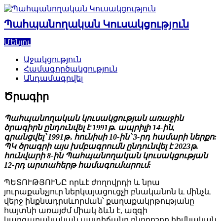
Skip
to
Պահպանողական Կուսակցություն
content
Մենյու
Աջակցություն
Համագործակցություն
Անդամագրվել
Ծրագիր
Պահպանողական կուսակցության առաջին
ծրագիրն ընդունվել է 1991թ. ապրիլի 14-ին,
գրանցվել՝ 1991թ․ հունիսի 10-ին՝ 3-րդ համարի ներքո:
ՊԿ ծրագրի այս խմբագրումն ընդունվել է 2023թ.
հունվարի 8-ին Պահպանողական կուսակցության
12-րդ արտահերթ համագումարում:
ՊԵՏՈՒԹՅՈՒՆԸ որևէ ժողովրդի և նրա
յուրաքանչյուր ներկայացուցչի բնականոն և մինչև
վերջ ինքնադրսևորման՝ քաղաքակրթությանը
հայտնի առայժմ միակ ձևն է, ազգի
կարգաբանական աստիճանը բնորոշող հիմնական