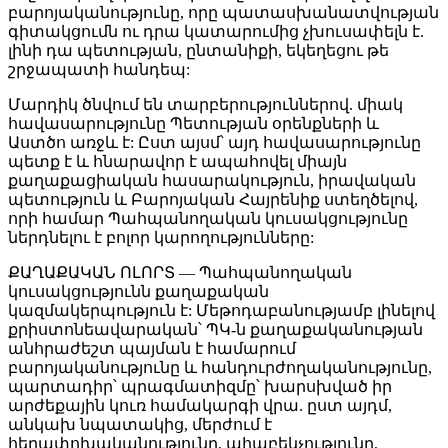
բարոյականությունը, որը պատասխանատվության
գիտակցումն ու դրա կատարումից չխուսափելն է.
լինի դա պետության, ընտանիքի, եկեղեցու թե
շրջապատի հանդեպ:
Մարդիկ ծնվում են տարբերություններով. միակ
հավասարությունը Պետության օրենքների և
Աստծո առջև է: Ըստ այսմ՝ այդ հավասարությունը
պետք է և հնարավոր է ապահովել միայն
քաղաքացիական հասարակություն, իրավական
պետություն և Բարոյական Հայրենիք ստեղծելով,
որի համար Պահպանողական կուսակցությունը
ներդնելու է բոլոր կարողությունները:
ՔԱՂԱՔԱԿԱՆ ՈԼՈՐՏ — Պահպանողական
կուսակցությունն քաղաքական
կազմակերպություն է: Մեթոդաբանությամբ լինելով
քրիստոնեավարական՝ ՊԿ-ն քաղաքականության
անհրաժեշտ պայման է համարում
բարոյականությունը և հանդուրժողականությունը,
պարտադիր՝ պրագմատիզմը՝ խարսխված իր
արժեքային կուռ համակարգի վրա. ըստ այդմ,
անկախ նպատակից, մերժում է
հեղափոխականությունը, ահաբեկչությունը,