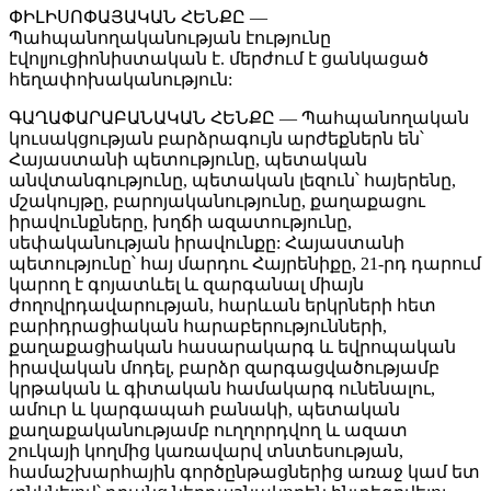
ՓԻԼԻՍՈՓԱՅԱԿԱՆ ՀԵՆՔԸ —
Պահպանողականության էությունը
էվոլյուցիոնիստական է. մերժում է ցանկացած
հեղափոխականություն:
ԳԱՂԱՓԱՐԱԲԱՆԱԿԱՆ ՀԵՆՔԸ — Պահպանողական
կուսակցության բարձրագույն արժեքներն են՝
Հայաստանի պետությունը, պետական
անվտանգությունը, պետական լեզուն՝ հայերենը,
մշակույթը, բարոյականությունը, քաղաքացու
իրավունքները, խղճի ազատությունը,
սեփականության իրավունքը: Հայաստանի
պետությունը՝ հայ մարդու Հայրենիքը, 21-րդ դարում
կարող է գոյատևել և զարգանալ միայն
ժողովրդավարության, հարևան երկրների հետ
բարիդրացիական հարաբերությունների,
քաղաքացիական հասարակարգ և եվրոպական
իրավական մոդել, բարձր զարգացվածությամբ
կրթական և գիտական համակարգ ունենալու,
ամուր և կարգապահ բանակի, պետական
քաղաքականությամբ ուղղորդվող և ազատ
շուկայի կողմից կառավարվ տնտեսության,
համաշխարհային գործընթացներից առաջ կամ ետ