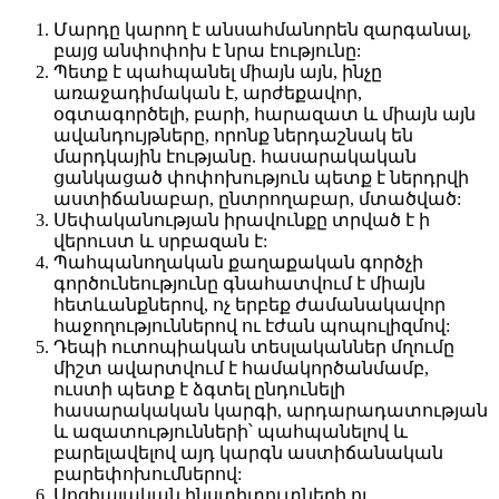
Մարդը կարող է անսահմանորեն զարգանալ,
բայց անփոփոխ է նրա էությունը:
Պետք է պահպանել միայն այն, ինչը
առաջադիմական է, արժեքավոր,
օգտագործելի, բարի, հարազատ և միայն այն
ավանդույթները, որոնք ներդաշնակ են
մարդկային էությանը. հասարակական
ցանկացած փոփոխություն պետք է ներդրվի
աստիճանաբար, ընտրողաբար, մտածված:
Սեփականության իրավունքը տրված է ի
վերուստ և սրբազան է:
Պահպանողական քաղաքական գործչի
գործունեությունը գնահատվում է միայն
հետևանքներով, ոչ երբեք ժամանակավոր
հաջողություններով ու էժան պոպուլիզմով:
Դեպի ուտոպիական տեսլականներ մղումը
միշտ ավարտվում է համակործանմամբ,
ուստի պետք է ձգտել ընդունելի
հասարակական կարգի, արդարադատության
և ազատությունների՝ պահպանելով և
բարելավելով այդ կարգն աստիճանական
բարեփոխումներով:
Սոցիալական ինստիտուտների ու