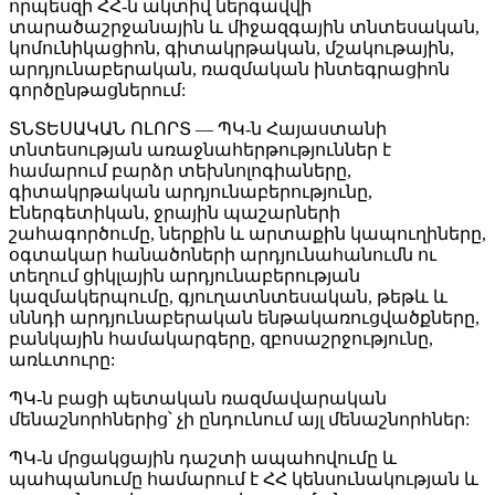
որպեսզի ՀՀ-ն ակտիվ ներգավվի
տարածաշրջանային և միջազգային տնտեսական,
կոմունիկացիոն, գիտակրթական, մշակութային,
արդյունաբերական, ռազմական ինտեգրացիոն
գործընթացներում:
ՏՆՏԵՍԱԿԱՆ ՈԼՈՐՏ — ՊԿ-ն Հայաստանի
տնտեսության առաջնահերթություններ է
համարում բարձր տեխնոլոգիաները,
գիտակրթական արդյունաբերությունը,
Էներգետիկան, ջրային պաշարների
շահագործումը, ներքին և արտաքին կապուղիները,
օգտակար հանածոների արդյունահանումն ու
տեղում ցիկլային արդյունաբերության
կազմակերպումը, գյուղատնտեսական, թեթև և
սննդի արդյունաբերական ենթակառուցվածքները,
բանկային համակարգերը, զբոսաշրջությունը,
առևտուրը:
ՊԿ-ն բացի պետական ռազմավարական
մենաշնորհներից՝ չի ընդունում այլ մենաշնորհներ:
ՊԿ-ն մրցակցային դաշտի ապահովումը և
պահպանումը համարում է ՀՀ կենսունակության և