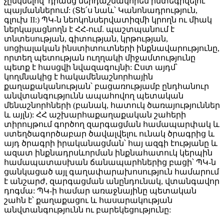
չընկնելով՝ դրանց ներդաշնակորեն ինտեգրվելու
պայմաններում: (Տե՛ս նաև՝ Կանոնադրություն,
գլուխ II:) ՊԿ-ն նեոկոնսերվատիզմի կրողն ու միակ
ներկայացնողն է ՀՀ-ում. պաշտպանում է
տնտեսության, գիտության, կրթության,
սոցիալական ինստիտուտների ինքնավարությունը,
որտեղ պետության ուղղակի միջամտությունը
պետք է հասցվի նվազագույնի: Ըստ այդմ՝
կողմնակից է հակամենաշնորհային
քաղաքականության՝ բացառությամբ ընդհանուր
անվտանգությունն ապահովող պետական
մենաշնորհների (բանակ, հատուկ ծառայություններ
և այլն): ՀՀ աշխարհաքաղաքական շահերի
տիրույթում գործող զարգացման համապարփակ և
ստեղծագործաբար ծավալվելու ունակ ծրագրից և
այդ ծրագրի իրականացման՝ հայ ազգի էությանը և
ազատ ինքնադրսևորման ինքնահատուկ կերպին
համապատասխան ճանապարհներից բացի՝ ՊԿ-ն
ցանկացած այլ գաղափարախոսություն համարում
է անշարժ, զարգացման անընդունակ, վտանգավոր
դոգմա: ՊԿ-ի համար առաջնայինը պետական
շահն է՝ քաղաքացու և հասարակության
անվտանգությունն ու բարեկեցությունը: