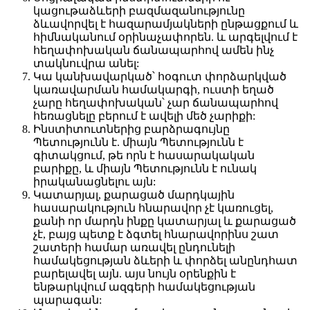
կացութաձևերի բազմազանությունը
ձևավորվել է հազարամյակների ընթացքում և
հիմնականում օրինաչափորեն. և արգելվում է
հեղափոխական ճանապարհով ամեն ինչ
տակնուվրա անել:
Կա կանխավարկած՝ հօգուտ փորձարկված
կառավարման համակարգի, ուստի եղած
չարը հեղափոխական՝ չար ճանապարհով
հեռացնելը բերում է ավելի մեծ չարիքի:
Ինստիտուտներից բարձրագույնը
Պետությունն է. միայն Պետությունն է
գիտակցում, թե որն է հասարակական
բարիքը, և միայն Պետությունն է ունակ
իրականացնելու այն:
Կատարյալ, քարացած մարդկային
հասարակություն հնարավոր չէ կառուցել,
քանի որ մարդն ինքը կատարյալ և քարացած
չէ, բայց պետք է ձգտել հնարավորինս շատ
շատերի համար առավել ընդունելի
համակեցության ձևերի և փորձել անընդհատ
բարելավել այն. այս նույն օրենքին է
ենթարկվում ազգերի համակեցության
պարագան: