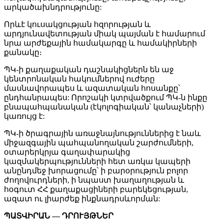
արկածախնդրությունը:
Որևէ կուսակցության հզորության և
արդյունավետության միակ պայման է համարում
նրա արժեքային համակարգը և համակիրների
քանակը։
ՊԿ-ի քաղաքական դաշնակիցներն են աջ
կենտրոնական հակումներով ուժերը
մասնավորապես և ազատական հոսանքը՝
ընդհանրապես: Որոշակի կտրվածքում ՊԿ-ն ինքը
բնապահպանական (էկոլոգիական՝ կանաչների)
կառույց է:
ՊԿ-ի ծրագրային առաջնայնություններից է նաև
միջազգային պահպանողական շարժումների,
օտարերկրյա գաղափարակից
կազմակերպությունների հետ առկա կապերի
անընդմեջ խորացումը՝ ի բարօրություն բոլոր
ժողովուրդների, ի նպաստ խաղաղության և
հօգուտ ՀՀ քաղաքացիների բարեկեցության,
ազատ ու լիարժեք ինքնադրսևորման:
ՊԱՏՎԻՐԱՆ — ԴՐՈՒՅԹՆԵՐ