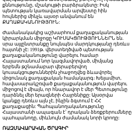
քննությունը, մշակույթի բարձրակետը: Իսկ
պետության կառավարման արվեստը հին
հույներից մինչև այսօր անվանում են
ՔԱՂԱՔԱԿԱՆՈՒԹՅՈՒՆ:
Ժամանակակից աշխարհում քաղաքականության
կիրարկման միջոցը ԿՈՒՍԱԿՑՈՒԹՅՈՒՆՆԵՐՆ են.
սրա այլընտրանքը նույնպես մարդկությանը դեռևս
հայտնի չէ: 1991թ. վերստեղծված պետության
քաղաքականությունը վարելու համար
Հայաստանում նոր կազմավորված, միմյանց
երբեմն թշնամաբար վերաբերվող
կուսակցություններին չհաջողվեց ձևավորել
մրցունակ քաղաքական համակարգ։ Խելամիտ,
հավասարակշռված քաղաքականություն վարելու
միջոցով է միայն, որ հնարավոր է մեր Պետությունը
դարձնել մեր երազների Հայրենիքը: Այսօրվա
կյանքը դեռևս այն չէ, ինչին ձգտում է ՀՀ
քաղաքացին: Պահպանողականությունը
Հայաստանի ապագան է՝ դրական ձեռքբերումները
պահպանողը, միևնույն ժամանակ նորի կրողը:
ՌԱԶՄԱՎԱՐԱԿԱՆ ԾՐԱԳԻՐ