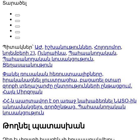
Տարածել
Պիտակներ՝
ԱԺ
,
իշխանություններ
,
Հոլոդոմոր
,
նոյեմբերի 23
,
Ուկրաինա
,
Պահպանողական
,
Պահպանողական կուսակցություն
,
Ցեղասպանություն
Գրառումների
Փակել ռուսական հեռուստաալիքները,
իրականացնել լյուստրացիա, բացառել օտար
նավարկումը
զորքի տեղաշարժը ընտրությունների ընթացքում․
Հայկ Միրզոյան
ՀՀ-ն պարտավոր է օր առաջ նախաձեռնել ՆԱՏՕ-ին
անդամակցելու գործընթաց. Պահպանողական
կուսակցություն
Թողնել պատասխան
Ձեր էլ-փոստի հասցեն չի հրապարակվելու։